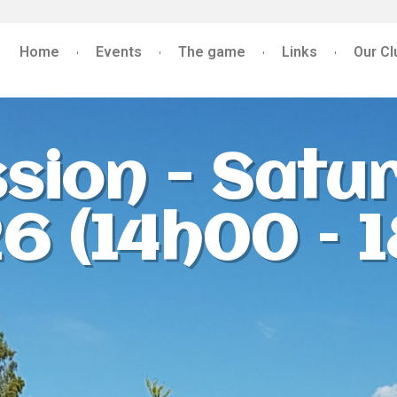
Home
Events
The game
Links
Our Cl
sion - Satur
6 (14h00 – 